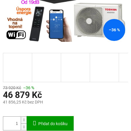
–36 %
73 920 Kč
–36 %
46 879 Kč
41 856,25 Kč bez DPH
Měrná
cena:
Přidat do košíku