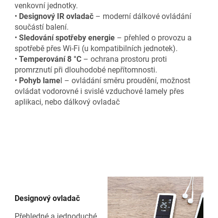
venkovní jednotky.
•
Designový IR ovladač
– moderní dálkové ovládání
součástí balení.
•
Sledování spotřeby energie
– přehled o provozu a
spotřebě přes Wi-Fi (u kompatibilních jednotek).
•
Temperování 8 °C
– ochrana prostoru proti
promrznutí při dlouhodobé nepřítomnosti.
•
Pohyb lame
l – ovládání směru proudění, možnost
ovládat vodorovné i svislé vzduchové lamely přes
aplikaci, nebo dálkový ovladač
Designový ovladač
Přehledné a jednoduché