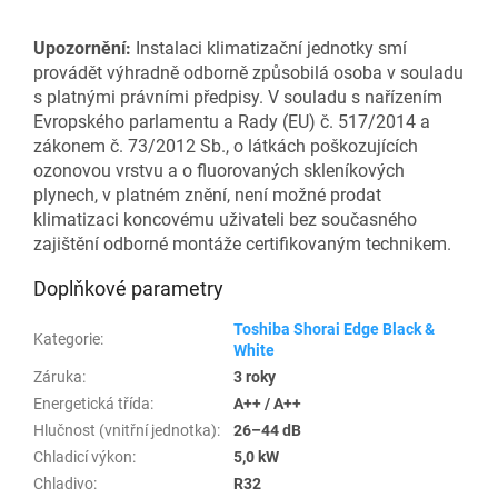
Upozornění:
Instalaci klimatizační jednotky smí
provádět výhradně odborně způsobilá osoba v souladu
s platnými právními předpisy. V souladu s nařízením
Evropského parlamentu a Rady (EU) č. 517/2014 a
zákonem č. 73/2012 Sb., o látkách poškozujících
ozonovou vrstvu a o fluorovaných skleníkových
plynech, v platném znění, není možné prodat
klimatizaci koncovému uživateli bez současného
zajištění odborné montáže certifikovaným technikem.
Doplňkové parametry
Toshiba Shorai Edge Black &
Kategorie
:
White
Záruka
:
3 roky
Energetická třída
:
A++ / A++
Hlučnost (vnitřní jednotka)
:
26–44 dB
Chladicí výkon
:
5,0 kW
Chladivo
:
R32