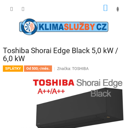
Přejít
NÁKUP
na
obsah
KOŠÍK
Toshiba Shorai Edge Black 5,0 kW /
6,0 kW
Značka:
TOSHIBA
SPLÁTKY
Od 500,-/měs.