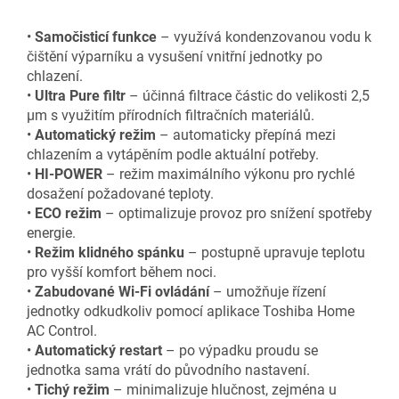
•
Samočisticí funkce
– využívá kondenzovanou vodu k
čištění výparníku a vysušení vnitřní jednotky po
chlazení.
•
Ultra Pure filtr
– účinná filtrace částic do velikosti 2,5
µm s využitím přírodních filtračních materiálů.
•
Automatický režim
– automaticky přepíná mezi
chlazením a vytápěním podle aktuální potřeby.
•
HI-POWER
– režim maximálního výkonu pro rychlé
dosažení požadované teploty.
•
ECO režim
– optimalizuje provoz pro snížení spotřeby
energie.
•
Režim klidného spánku
– postupně upravuje teplotu
pro vyšší komfort během noci.
•
Zabudované Wi-Fi ovládání
– umožňuje řízení
jednotky odkudkoliv pomocí aplikace Toshiba Home
AC Control.
•
Automatický restart
– po výpadku proudu se
jednotka sama vrátí do původního nastavení.
•
Tichý režim
– minimalizuje hlučnost, zejména u