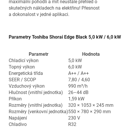
maximální pohodlí a mít neustále přehled o
skutečných nákladech na elektřinu! Přesnost
a dokonalost v jedné aplikaci.
Parametry Toshiba Shorai Edge Black 5,0 kW / 6,0 kW
Parametr
Hodnota
Chladicí výkon
5,0 kW
Topný výkon
6,0 kW
Energetická třída
A++ / A++
SEER / SCOP
7,80 / 4,60
Vzduchový výkon
990 m³/h
Hlučnost (vnitřní jednotka)
26–44 dB
Příkon
1,59 kW
Rozměry (vnitřní jednotka)
320 × 1053 × 245 mm
Rozměry (venkovní jednotka)
550 × 780 × 290 mm
Napájení
230 V
Chladivo
R32