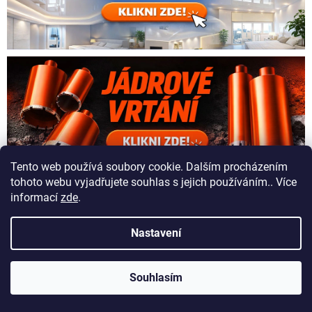
Tento web používá soubory cookie. Dalším procházením
tohoto webu vyjadřujete souhlas s jejich používáním.. Více
Z
informací
zde
.
á
Vytvořil Shoptet
p
a
Nastavení
t
Copyright 2026
Hodonín klimatizace KLIMASLUŽBY CZ
. Všechna
í
práva vyhrazena.
Souhlasím