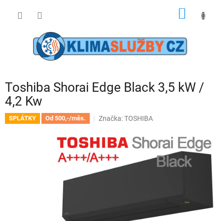
Přejít
NÁKUP
na
obsah
KOŠÍK
Toshiba Shorai Edge Black 3,5 kW /
4,2 Kw
Značka:
TOSHIBA
SPLÁTKY
Od 500,-/měs.