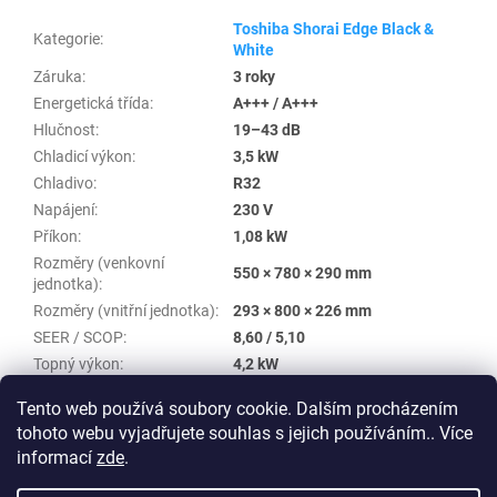
Toshiba Shorai Edge Black &
Kategorie
:
White
Záruka
:
3 roky
Energetická třída
:
A+++ / A+++
Hlučnost
:
19–43 dB
Chladicí výkon
:
3,5 kW
Chladivo
:
R32
Napájení
:
230 V
Příkon
:
1,08 kW
Rozměry (venkovní
550 × 780 × 290 mm
jednotka)
:
Rozměry (vnitřní jednotka)
:
293 × 800 × 226 mm
SEER / SCOP
:
8,60 / 5,10
Topný výkon
:
4,2 kW
Vzduchový výkon
:
342–732 m³/h
Tento web používá soubory cookie. Dalším procházením
tohoto webu vyjadřujete souhlas s jejich používáním.. Více
Z
informací
zde
.
á