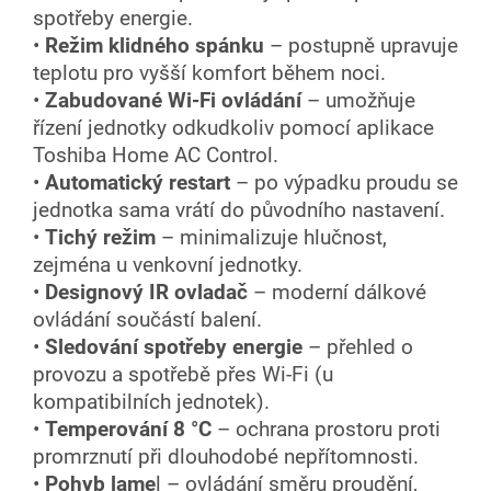
spotřeby energie.
•
Režim klidného spánku
– postupně upravuje
teplotu pro vyšší komfort během noci.
•
Zabudované Wi-Fi ovládání
– umožňuje
řízení jednotky odkudkoliv pomocí aplikace
Toshiba Home AC Control.
•
Automatický restart
– po výpadku proudu se
jednotka sama vrátí do původního nastavení.
•
Tichý režim
– minimalizuje hlučnost,
zejména u venkovní jednotky.
•
Designový IR ovladač
– moderní dálkové
ovládání součástí balení.
•
Sledování spotřeby energie
– přehled o
provozu a spotřebě přes Wi-Fi (u
kompatibilních jednotek).
•
Temperování 8 °C
– ochrana prostoru proti
promrznutí při dlouhodobé nepřítomnosti.
•
Pohyb lame
l – ovládání směru proudění,