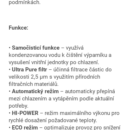
podmínkách.
Funkce:
•
Samočisticí funkce
– využívá
kondenzovanou vodu k čištění výparníku a
vysušení vnitřní jednotky po chlazení.
•
Ultra Pure filtr
– účinná filtrace částic do
velikosti 2,5 µm s využitím přírodních
filtračních materiálů.
•
Automatický režim
– automaticky přepíná
mezi chlazením a vytápěním podle aktuální
potřeby.
•
HI-POWER
– režim maximálního výkonu pro
rychlé dosažení požadované teploty.
•
ECO režim
– optimalizuje provoz pro snížení