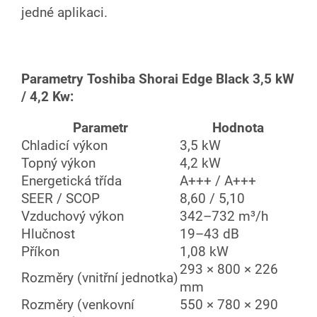
jedné aplikaci.
Parametry Toshiba Shorai Edge Black 3,5 kW
/ 4,2 Kw:
Parametr
Hodnota
Chladicí výkon
3,5 kW
Topný výkon
4,2 kW
Energetická třída
A+++ / A+++
SEER / SCOP
8,60 / 5,10
Vzduchový výkon
342–732 m³/h
Hlučnost
19–43 dB
Příkon
1,08 kW
293 × 800 × 226
Rozměry (vnitřní jednotka)
mm
Rozměry (venkovní
550 × 780 × 290