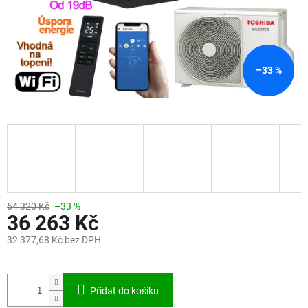
–33 %
54 320 Kč
–33 %
36 263 Kč
32 377,68 Kč bez DPH
Měrná
cena:
Přidat do košíku