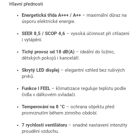
Hlavní přednosti
Energetická třída A+++ / A++
– maximální důraz na
úsporu elektrické energie.
SEER 8,5 / SCOP 4,6
– vysoká účinnost při chlazení
i vytápění.
Tichý provoz od 18 dB(A)
– ideální do ložnic,
dětských pokojů i kanceláří.
Skrytý LED displej
– elegantní vzhled bez rušivých
prvků.
Funkce I FEEL
– klimatizace reguluje teplotu podle
čidla v dálkovém ovladači.
Temperování na 8 °C
– ochrana objektu před
promrznutím během zimního období.
7 rychlostí ventilátoru
– snadné nastavení intenzity
proudění vzduchu.