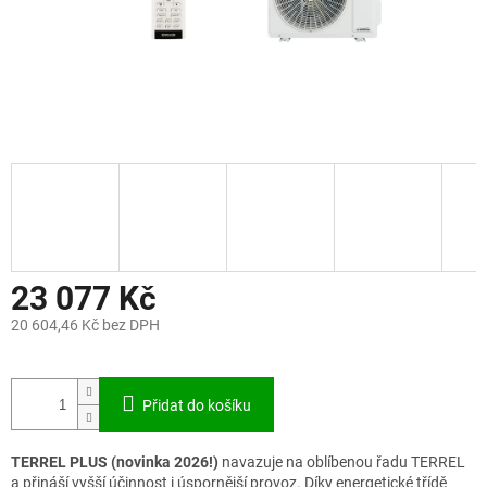
23 077 Kč
20 604,46 Kč bez DPH
Měrná
cena:
Přidat do košíku
TERREL PLUS (novinka 2026!)
navazuje na oblíbenou řadu TERREL
a přináší vyšší účinnost i úspornější provoz. Díky energetické třídě