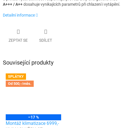
A+++ / A++
dosahuje vynikajících parametrů při chlazení i vytápění.
Detailní informace
ZEPTAT SE
SDÍLET
Související produkty
SPLÁTKY
Od 500,-/měs.
–17 %
Montáž klimatizace 6999,-