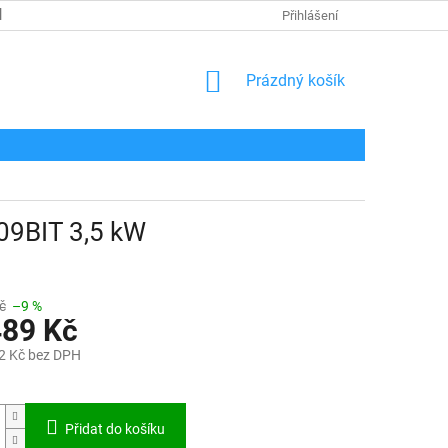
POPTÁVKOVÝ FORMULÁŘ
KONTAKT
Přihlášení
NÁKUPNÍ
Prázdný košík
KOŠÍK
09BIT 3,5 kW
č
–9 %
489 Kč
2 Kč bez DPH
Přidat do košíku