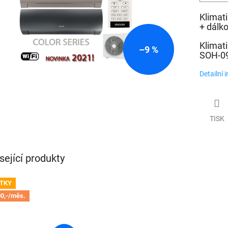
Klimat
+ dálk
Klimat
–9 %
SOH-09
Detailní 
TISK
sející produkty
TKY
0,-/měs.