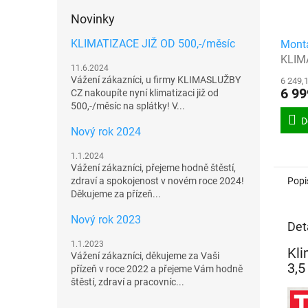
Novinky
KLIMATIZACE JIŽ OD 500,-/měsíc
Montá
KLIM
11.6.2024
Vážení zákazníci, u firmy KLIMASLUŽBY
6 249,
6 99
CZ nakoupíte nyní klimatizaci již od
500,-/měsíc na splátky! V...
D
Nový rok 2024
1.1.2024
Vážení zákazníci, přejeme hodně štěstí,
Popi
zdraví a spokojenost v novém roce 2024!
Děkujeme za přízeň...
Nový rok 2023
Det
1.1.2023
Kli
Vážení zákazníci, děkujeme za Vaši
3,5
přízeň v roce 2022 a přejeme Vám hodně
štěstí, zdraví a pracovníc...