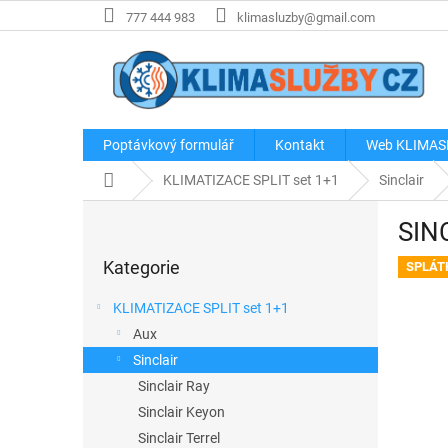
Přejít
777 444 983
klimasluzby@gmail.com
na
obsah
Poptávkový formulář
Kontakt
Web KLIMAS
Domů
KLIMATIZACE SPLIT set 1+1
Sinclair
P
SIN
o
Přeskočit
s
Kategorie
kategorie
SPLÁT
t
r
KLIMATIZACE SPLIT set 1+1
a
Aux
n
Sinclair
n
í
Sinclair Ray
p
Sinclair Keyon
a
Sinclair Terrel