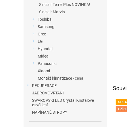
n
Sinclair Terrel Plus NOVINKA!
e
Sinclair Marvin
l
Toshiba
Samsung
Gree
LG
Hyundai
Midea
Panasonic
Xiaomi
Montáž klimatizace - cena
REKUPERACE
Souvi
JÁDROVÉ VRTÁNÍ
SWAROVSKI LED Crystal Křišťálové
SPLÁ
osvětlení
Od 50
NAPÍNANÉ STROPY