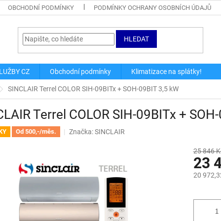
OBCHODNÍ PODMÍNKY
PODMÍNKY OCHRANY OSOBNÍCH ÚDAJŮ
HLEDAT
LUŽBY CZ
Obchodní podmínky
Klimatizace na splátky!
SINCLAIR Terrel COLOR SIH-09BITx + SOH-09BIT 3,5 kW
CLAIR Terrel COLOR SIH-09BITx + SOH-
Značka:
SINCLAIR
KY
Od 500,-/měs.
25 846 K
23 
20 972,3
Měrná
cena: