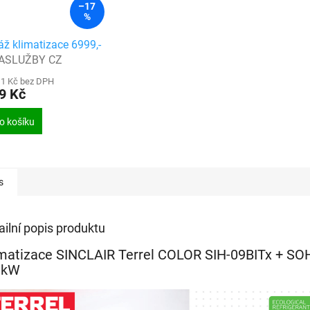
–17
%
ž klimatizace 6999,-
ASLUŽBY CZ
11 Kč bez DPH
9 Kč
o košíku
s
ailní popis produktu
matizace SINCLAIR Terrel COLOR SIH-09BITx + SO
 kW