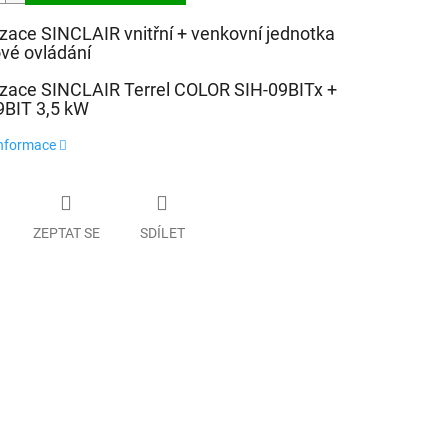
izace SINCLAIR vnitřní + venkovní jednotka
ové ovládání
izace SINCLAIR Terrel COLOR SIH-09BITx +
BIT 3,5 kW
informace
ZEPTAT SE
SDÍLET