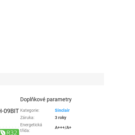
Doplňkové parametry
H-09BIT
Kategorie
:
Sinclair
Záruka
:
3 roky
Energetická
A+++/A+
třída
: