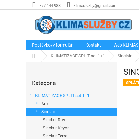
Přejít
777 444 983
klimasluzby@gmail.com
na
obsah
Poptávkový formulář
Kontakt
Web KLIMAS
Domů
KLIMATIZACE SPLIT set 1+1
Sinclair
P
SIN
o
Přeskočit
s
Kategorie
kategorie
SPLÁT
t
r
KLIMATIZACE SPLIT set 1+1
a
Aux
n
Sinclair
n
í
Sinclair Ray
p
Sinclair Keyon
a
Sinclair Terrel