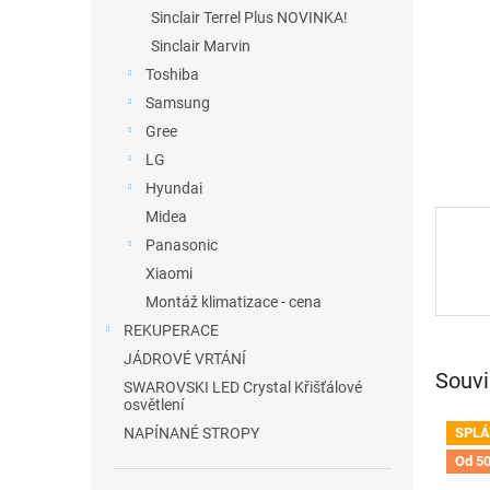
n
Sinclair Terrel Plus NOVINKA!
e
Sinclair Marvin
l
Toshiba
Samsung
Gree
LG
Hyundai
Midea
Panasonic
Xiaomi
Montáž klimatizace - cena
REKUPERACE
JÁDROVÉ VRTÁNÍ
Souvi
SWAROVSKI LED Crystal Křišťálové
osvětlení
NAPÍNANÉ STROPY
SPLÁ
Od 50