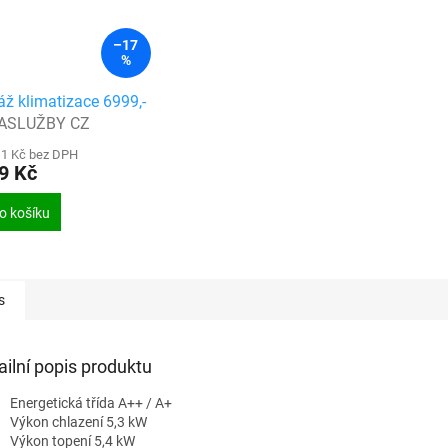
–17
%
ž klimatizace 6999,-
ASLUŽBY CZ
11 Kč bez DPH
9 Kč
o košíku
s
ailní popis produktu
Energetická třída A++ / A+
Výkon chlazení 5,3 kW
Výkon topení 5,4 kW