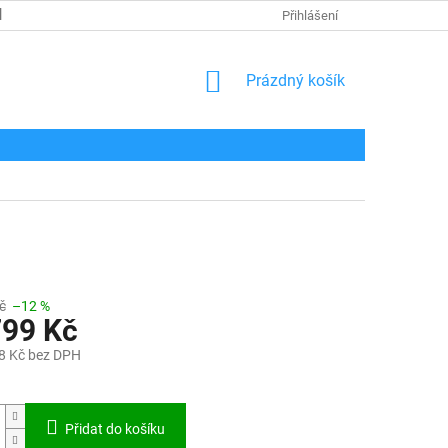
POPTÁVKOVÝ FORMULÁŘ
KONTAKT
Přihlášení
NÁKUPNÍ
Prázdný košík
KOŠÍK
č
–12 %
799 Kč
8 Kč bez DPH
Přidat do košíku