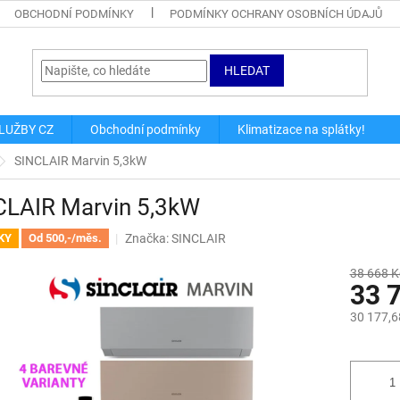
OBCHODNÍ PODMÍNKY
PODMÍNKY OCHRANY OSOBNÍCH ÚDAJŮ
HLEDAT
LUŽBY CZ
Obchodní podmínky
Klimatizace na splátky!
SINCLAIR Marvin 5,3kW
CLAIR Marvin 5,3kW
Značka:
SINCLAIR
KY
Od 500,-/měs.
38 668 K
33 
30 177,6
Měrná
cena: