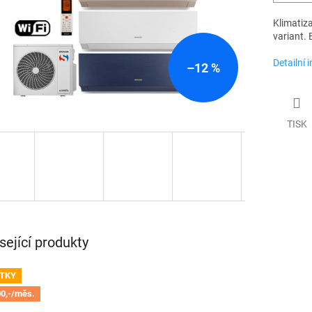
Klimatiz
variant.
Detailní 
–12 %
TISK
sející produkty
TKY
0,-/měs.