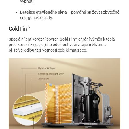
vypnutí.
Detekce otevřeného okna
– pomáhá snižovat zbytečné
energetické ztráty.
Gold Fin™
Speciální antikorozní povrch
Gold Fin™
chrání výměník tepla
před korozí, zvyšuje jeho odolnost vůči vnějším vlivům a
přispívá k dlouhé životnosti celé klimatizace.