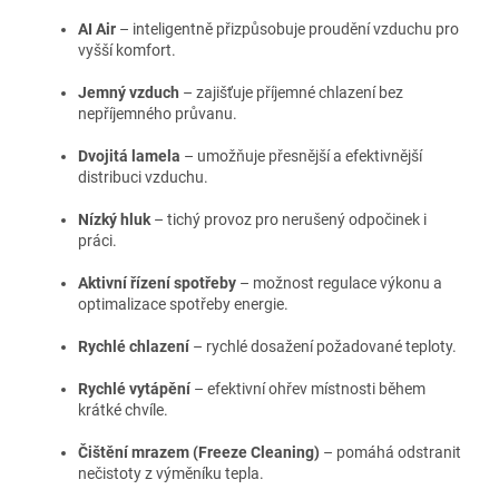
AI Air
– inteligentně přizpůsobuje proudění vzduchu pro
vyšší komfort.
Jemný vzduch
– zajišťuje příjemné chlazení bez
nepříjemného průvanu.
Dvojitá lamela
– umožňuje přesnější a efektivnější
distribuci vzduchu.
Nízký hluk
– tichý provoz pro nerušený odpočinek i
práci.
Aktivní řízení spotřeby
– možnost regulace výkonu a
optimalizace spotřeby energie.
Rychlé chlazení
– rychlé dosažení požadované teploty.
Rychlé vytápění
– efektivní ohřev místnosti během
krátké chvíle.
Čištění mrazem (Freeze Cleaning)
– pomáhá odstranit
nečistoty z výměníku tepla.