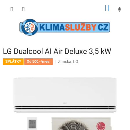
Přejít
NÁKUP
na
obsah
KOŠÍK
LG Dualcool AI Air Deluxe 3,5 kW
Značka:
LG
SPLÁTKY
Od 500,-/měs.