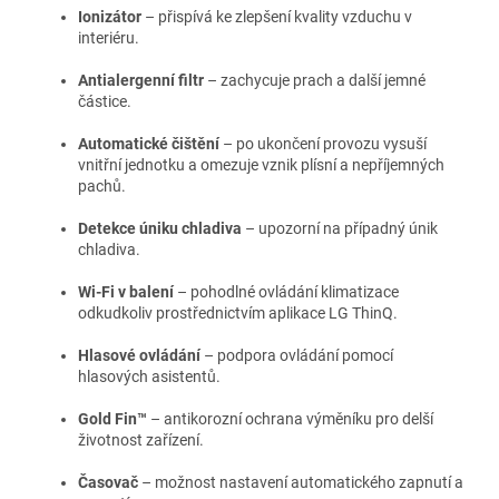
Ionizátor
– přispívá ke zlepšení kvality vzduchu v
interiéru.
Antialergenní filtr
– zachycuje prach a další jemné
částice.
Automatické čištění
– po ukončení provozu vysuší
vnitřní jednotku a omezuje vznik plísní a nepříjemných
pachů.
Detekce úniku chladiva
– upozorní na případný únik
chladiva.
Wi-Fi v balení
– pohodlné ovládání klimatizace
odkudkoliv prostřednictvím aplikace LG ThinQ.
Hlasové ovládání
– podpora ovládání pomocí
hlasových asistentů.
Gold Fin™
– antikorozní ochrana výměníku pro delší
životnost zařízení.
Časovač
– možnost nastavení automatického zapnutí a