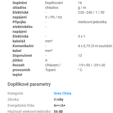
Doplnění
Doplňování
16
chladiva
chladiva
g / m
Elektrické
-
220–240 / 1 / 50
napájení
V / Ph / Hz
Přípojka
-
Venkovní jednotka
elektrického
-
napájení
Elektrická
-
3 x 1
kabeláž
mm²
Komunikační
-
4 x 0,75 (5 m součástí 
kabel
mm²
Doporučené
-
13
jištění
A
Rozsah
Chlazení /
-15∿50 / -25∿30
provozních
Topení
° C
teplot
Doplňkové parametry
Kategorie
:
Gree Clivia
Záruka
:
3 roky
Energetická třída
:
A++/A+
Hlučnost venkovní jednotky
:
56 dB