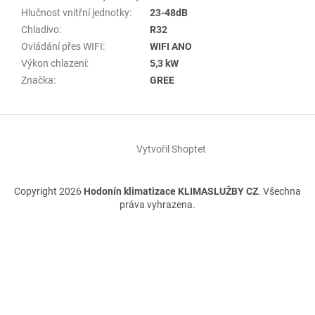
Hlučnost vnitřní jednotky
:
23-48dB
Chladivo
:
R32
Ovládání přes WIFI
:
WIFI ANO
Výkon chlazení
:
5,3 kW
Značka
:
GREE
Z
á
Vytvořil Shoptet
p
a
t
Copyright 2026
Hodonín klimatizace KLIMASLUŽBY CZ
. Všechna
í
práva vyhrazena.