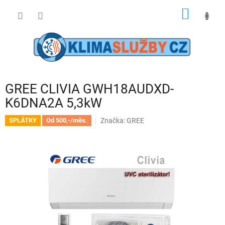
Přejít
NÁKUP
na
obsah
KOŠÍK
GREE CLIVIA GWH18AUDXD-
K6DNA2A 5,3kW
Značka:
GREE
SPLÁTKY
Od 500,-/měs.