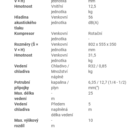
V × H)
jednotka
mm
Hmotnost
Vnitřní
12,5
jednotka
kg
Hladina
Venkovní
56
akustického
jednotka
dB(A)
tlaku
Kompresor
Venkovní
Rotační
jednotka
-
Rozměry (Š ×
Venkovní
802 x 555 x 350
V × H)
jednotka
mm
Hmotnost
Venkovní
31,5
jednotka
kg
Vedení
Chladivo /
R32 / 0,85
chladiva
Množství
kg
náplně
Potrubní
kapalina /
6,35 / 12,7 (1/4 - 1/2)
přípojky
plyn
mm(")
Max. délka
-
25
vedení
m
Vedení
Předem
5
chladiva
naplněná
m
délka vedení
Max. výškový
-
10
rozdíl
m