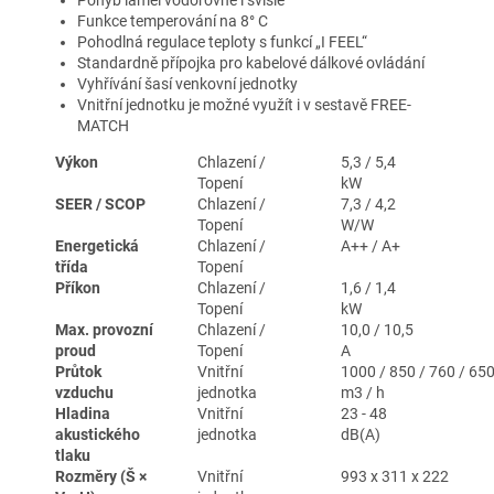
Pohyb lamel vodorovně i svisle
Funkce temperování na 8° C
Pohodlná regulace teploty s funkcí „I FEEL“
Standardně přípojka pro kabelové dálkové ovládání
Vyhřívání šasí venkovní jednotky
Vnitřní jednotku je možné využít i v sestavě FREE-
MATCH
Výkon
Chlazení /
5,3 / 5,4
Topení
kW
SEER / SCOP
Chlazení /
7,3 / 4,2
Topení
W/W
Energetická
Chlazení /
A++ / A+
třída
Topení
Příkon
Chlazení /
1,6 / 1,4
Topení
kW
Max. provozní
Chlazení /
10,0 / 10,5
proud
Topení
A
Průtok
Vnitřní
1000 / 850 / 760 / 650
vzduchu
jednotka
m3 / h
Hladina
Vnitřní
23 - 48
akustického
jednotka
dB(A)
tlaku
Rozměry (Š ×
Vnitřní
993 x 311 x 222